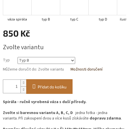
váza spirála
typ B
typ C
typ D
ilustr
850 Kč
Měrná
Zvolte variantu
cena:
Typ
Můžeme doručit do:
Zvolte variantu
Možnosti doručení
Přidat do košíku
Spirála - ručně vyrobená váza s duší přírody.
Zvolte si barevnou variantu A, B, C, D
jedna fotka - jedna
varianta. Při zakoupení dvou a více kusů získáváte
dopravu zdarma
.