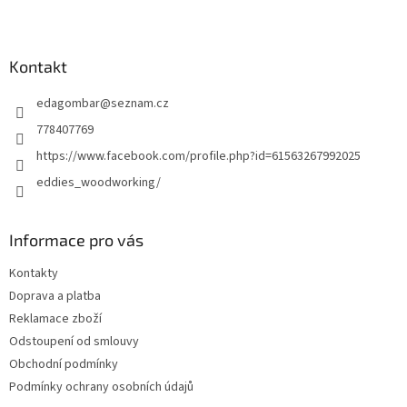
Z
á
p
a
Kontakt
t
edagombar
@
seznam.cz
í
778407769
https://www.facebook.com/profile.php?id=61563267992025
eddies_woodworking/
Informace pro vás
Kontakty
Doprava a platba
Reklamace zboží
Odstoupení od smlouvy
Obchodní podmínky
Podmínky ochrany osobních údajů