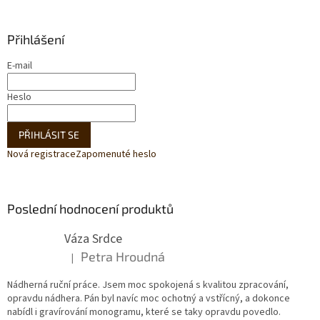
Přihlášení
E-mail
Heslo
PŘIHLÁSIT SE
Nová registrace
Zapomenuté heslo
Poslední hodnocení produktů
Váza Srdce
Petra Hroudná
|
Hodnocení produktu je 5 z 5 hvězdiček.
Nádherná ruční práce. Jsem moc spokojená s kvalitou zpracování,
opravdu nádhera. Pán byl navíc moc ochotný a vstřícný, a dokonce
nabídl i gravírování monogramu, které se taky opravdu povedlo.