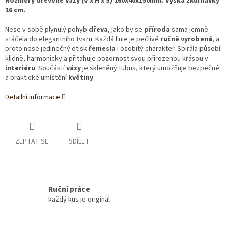
Rozměry dřevěné vázy (V x H x Š) 160x40x150mm. Výška zkumavky
16 cm.
Nese v sobě plynulý pohyb
dřeva
, jako by se
příroda
sama jemně
stáčela do elegantního tvaru. Každá linie je pečlivě
ručně vyrobená
, a
proto nese jedinečný otisk
řemesla
i osobitý charakter. Spirála působí
klidně, harmonicky a přitahuje pozornost svou přirozenou krásou v
interiéru
. Součástí
vázy
je skleněný tubus, který umožňuje bezpečné
a praktické umístění
květiny
.
Detailní informace
ZEPTAT SE
SDÍLET
Ruční práce
každý kus je originál