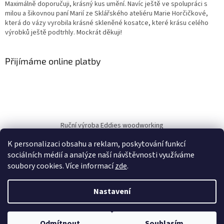
Maximálně doporučuji, krásný kus umění. Navíc ještě ve spolupráci s
milou a šikovnou paní Marií ze Sklářského ateliéru Marie Horčičkové,
která do vázy vyrobila krásné skleněné kosatce, které krásu celého
výrobků ještě podtrhly. Mockrát děkuji!
Přijímáme online platby
Ruční výroba Eddies woodworking
K personalizaci obsahu a reklam, poskytování funkcí
sociálních médií a analýze naší návštěvnosti využíváme
soubory cookies. Více informací
zde
.
Vytvořil Shoptet
Nastavil tým EshopyUmíme.cz
Nastavení
Copyright 2026
Eddies-Woodworking.cz
. Všechna práva
Odmítnout
Souhlasím
vyhrazena.
Upravit nastavení cookies