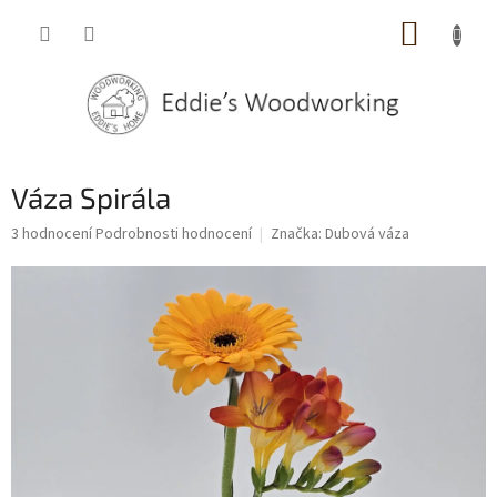
Přejít
NÁKUP
na
obsah
KOŠÍK
Váza Spirála
Průměrné
3 hodnocení
Podrobnosti hodnocení
Značka:
Dubová váza
hodnocení
produktu
je
5,0
z
5
hvězdiček.