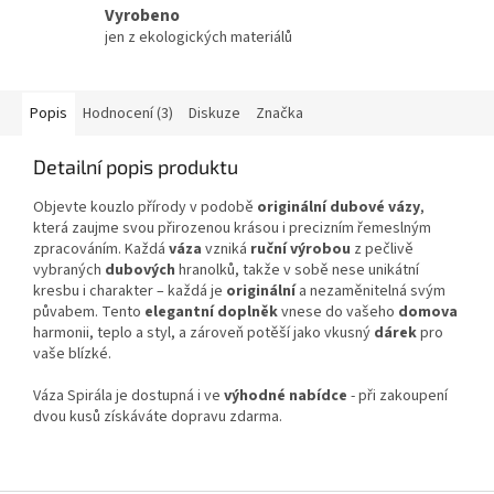
Vyrobeno
jen z ekologických materiálů
Popis
Hodnocení (3)
Diskuze
Značka
Detailní popis produktu
Objevte kouzlo přírody v podobě
originální dubové vázy
,
která zaujme svou přirozenou krásou i precizním řemeslným
zpracováním. Každá
váza
vzniká
ruční výrobou
z pečlivě
vybraných
dubových
hranolků, takže v sobě nese unikátní
kresbu i charakter – každá je
originální
a nezaměnitelná svým
půvabem. Tento
elegantní doplněk
vnese do vašeho
domova
harmonii, teplo a styl, a zároveň potěší jako vkusný
dárek
pro
vaše blízké.
Váza Spirála je dostupná i ve
výhodné nabídce
- při zakoupení
dvou kusů získáváte dopravu zdarma.