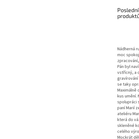
Poslední
produkt
Nádherná r
moc spokoje
zpracování,
Pán byl nav
vstřícný, a 
gravírován
se taky op
Maximálně d
kus umění. 
spolupráci 
paní Marií 
ateliéru Ma
která do vá
skleněné ko
celého výro
Mockrát děk