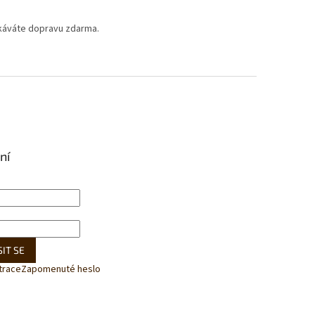
skáváte dopravu zdarma.
ní
IT SE
trace
Zapomenuté heslo