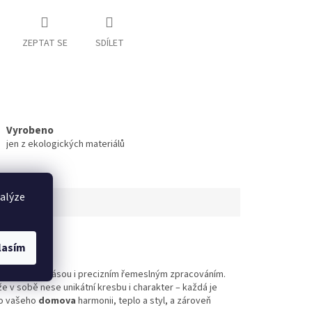
ZEPTAT SE
SDÍLET
Vyrobeno
jen z ekologických materiálů
nalýze
lasím
přirozenou krásou i precizním řemeslným zpracováním.
e v sobě nese unikátní kresbu i charakter – každá je
o vašeho
domova
harmonii, teplo a styl, a zároveň