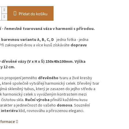
Přidat do košíku
 - řemeslně tvarovaná váza v harmonii s přírodou.
i barevnou variantu A, B, C, D
jedna fotka - jedna
 Při zakoupení dvou a více kusů získáváte
dopravu
dřevěné vázy (V x H x Š) 150x40x100mm. Výška
y 12 cm.
ako propojení jemného
dřevěného
tvaru a živé kresby
, které společně vytvářejí harmonický celek. Dřevěný tvar
ímá skleněný tubus, který je zasazen do jejího středu a
tak harmonický celek s vyváženým kontrastem mezi
čistotou skla.
Ruční výroba
přináší každému kusu
harakter a jedinečnost do vašeho
domova
. Souznění
interiéru
klid, rovnováhu a přirozenou eleganci.
informace