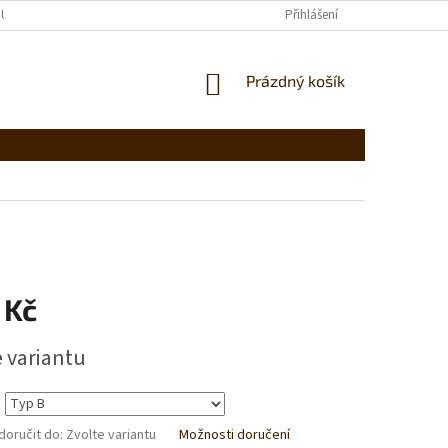
UPENÍ OD SMLOUVY
OBCHODNÍ PODMÍNKY
Přihlášení
PODMÍNKY OCHRANY OS
NÁKUPNÍ
Prázdný košík
KOŠÍK
 Kč
e variantu
oručit do:
Zvolte variantu
Možnosti doručení