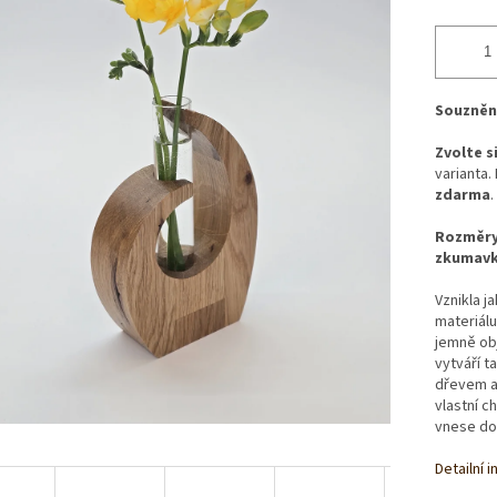
Souznění
Zvolte s
varianta.
zdarma
.
Rozměry 
zkumavk
Vznikla j
materiálu
jemně obj
vytváří 
dřevem a 
vlastní c
vnese do
Detailní 