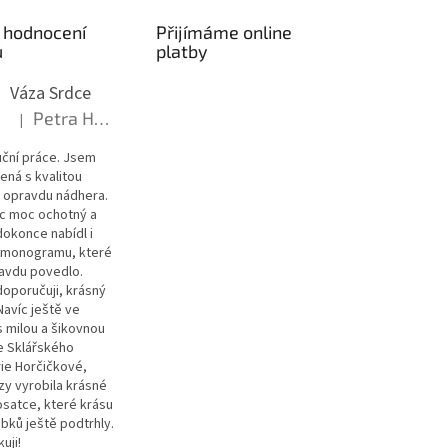
 hodnocení
Přijímáme online
ů
platby
Váza Srdce
Petra Hroudná
|
Hodnocení produktu je 5 z 5 hvězdiček.
uční práce. Jsem
ná s kvalitou
 opravdu nádhera.
íc moc ochotný a
dokonce nabídl i
í monogramu, které
ravdu povedlo.
oporučuji, krásný
Navíc ještě ve
s milou a šikovnou
ze Sklářského
rie Horčičkové,
zy vyrobila krásné
satce, které krásu
bků ještě podtrhly.
uji!