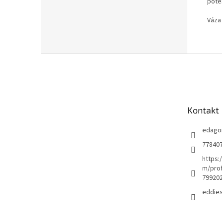
potě
Váza
Z
á
p
a
t
Kontakt
í
edago
77840
https:
m/prof
79920
eddie