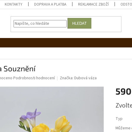
KONTAKTY
DOPRAVA A PLATBA
REKLAMACE ZBOŽÍ
ODSTO
HLEDAT
a Souznění
né
noceno
Podrobnosti hodnocení
Značka:
Dubová váza
ní
590
u
Měrná
Zvolt
cena:
ek.
Typ
Můžeme d