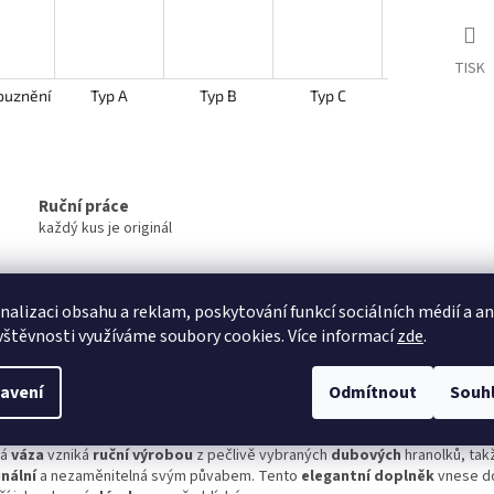
TISK
ouznění
Typ A
Typ B
Typ C
Typ D
Ruční práce
každý kus je originál
nalizaci obsahu a reklam, poskytování funkcí sociálních médií a a
s
Hodnocení
Diskuze
Značka
vštěvnosti využíváme soubory cookies. Více informací
zde
.
avení
Odmítnout
Souh
ailní popis produktu
vte kouzlo přírody v podobě
originální dubové vázy
, která zaujme svou 
dá
váza
vzniká
ruční výrobou
z pečlivě vybraných
dubových
hranolků, takž
inální
a nezaměnitelná svým půvabem. Tento
elegantní doplněk
vnese d