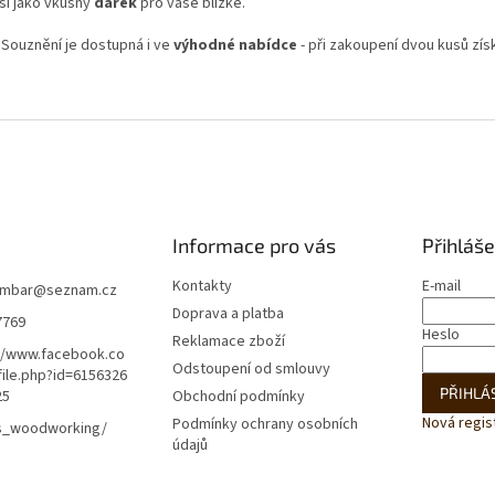
ší jako vkusný
dárek
pro vaše blízké.
 Souznění je dostupná i ve
výhodné nabídce
- při zakoupení dvou kusů zí
Informace pro vás
Přihláše
Kontakty
E-mail
mbar
@
seznam.cz
Doprava a platba
7769
Heslo
Reklamace zboží
//www.facebook.co
Odstoupení od smlouvy
ile.php?id=6156326
PŘIHLÁS
25
Obchodní podmínky
Nová regis
Podmínky ochrany osobních
s_woodworking/
údajů