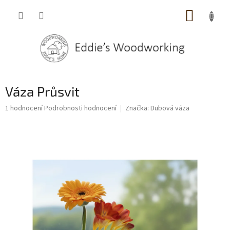
Přejít
NÁKUP
na
obsah
KOŠÍK
Váza Průsvit
Průměrné
1 hodnocení
Podrobnosti hodnocení
Značka:
Dubová váza
hodnocení
produktu
je
5,0
z
5
hvězdiček.