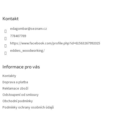
Z
á
p
a
Kontakt
t
edagombar
@
seznam.cz
í
778407769
https://www.facebook.com/profile.php?id=61563267992025
eddies_woodworking/
Informace pro vás
Kontakty
Doprava a platba
Reklamace zboží
Odstoupení od smlouvy
Obchodní podmínky
Podmínky ochrany osobních údajů