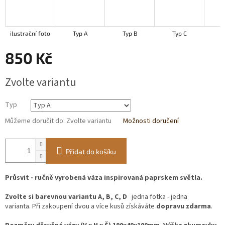
ilustrační foto
Typ A
Typ B
Typ C
t
850 Kč
Měrná
Zvolte variantu
cena:
Typ
Můžeme doručit do:
Zvolte variantu
Možnosti doručení
Přidat do košíku
Průsvit - ručně vyrobená váza inspirovaná paprskem světla.
Zvolte si barevnou variantu A, B, C, D
jedna fotka - jedna
varianta. Při zakoupení dvou a více kusů získáváte
dopravu zdarma
.