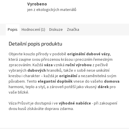
Vyrobeno
jen z ekologických materiálů
Popis
Hodnocení (1)
Diskuze
Značka
Detailní popis produktu
Objevte kouzlo přírody v podobě
originální dubové vázy
,
která zaujme svou přirozenou krásou i precizním řemeslným
zpracováním. Každá
váza
vzniká
ruční výrobou
z pečlivě
vybraných
dubových
hranolků, takže v sobě nese unikátní
kresbu i charakter – každá je
originální
a nezaměnitelná svým
půvabem. Tento
elegantní doplněk
vnese do vašeho
domova
harmonii, teplo a styl, a zároveň potěší jako vkusný
dárek
pro
vaše blízké.
Váza Průsvit je dostupná i ve
výhodné nabídce
- při zakoupení
dvou kusů získáváte dopravu zdarma.