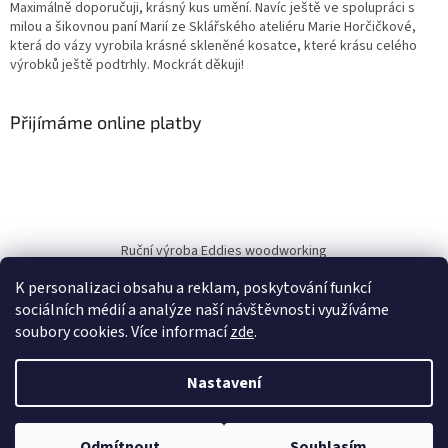
Maximálně doporučuji, krásný kus umění. Navíc ještě ve spolupráci s
milou a šikovnou paní Marií ze Sklářského ateliéru Marie Horčičkové,
která do vázy vyrobila krásné skleněné kosatce, které krásu celého
výrobků ještě podtrhly. Mockrát děkuji!
Přijímáme online platby
Ruční výroba Eddies woodworking
K personalizaci obsahu a reklam, poskytování funkcí
sociálních médií a analýze naší návštěvnosti využíváme
soubory cookies. Více informací
zde
.
Vytvořil Shoptet
Nastavil tým EshopyUmíme.cz
Nastavení
Copyright 2026
Eddies-Woodworking.cz
. Všechna práva
Odmítnout
Souhlasím
vyhrazena.
Upravit nastavení cookies