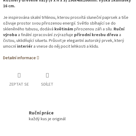
Rozměry dřevěné vázy (V x H x Š) 190x40x100mm. Výška zkumavky
16 cm.
Je inspirována skalní trhlinou, kterou prosvítá sluneční paprsek a tiše
oživuje prostor svou přirozenou energií. Světlo sbíhající se do
skleněného tubusu, dodává
květinám
přirozenou záři a sílu.
Ruční
výroba
a finální zpracování zvýrazňuje
přírodní kresbu dřeva
a
čistou, uklidňující siluetu. Průsvit je elegantní autorský prvek, který
umocní
interiér
a vnese do něj pocit lehkosti a klidu.
Detailní informace
ZEPTAT SE
SDÍLET
Ruční práce
každý kus je originál