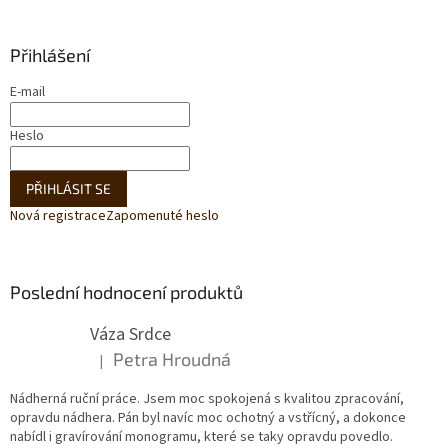
Přihlášení
E-mail
Heslo
PŘIHLÁSIT SE
Nová registrace
Zapomenuté heslo
Poslední hodnocení produktů
Váza Srdce
Petra Hroudná
|
Hodnocení produktu je 5 z 5 hvězdiček.
Nádherná ruční práce. Jsem moc spokojená s kvalitou zpracování,
opravdu nádhera. Pán byl navíc moc ochotný a vstřícný, a dokonce
nabídl i gravírování monogramu, které se taky opravdu povedlo.