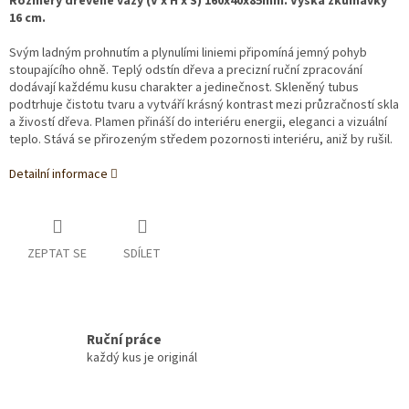
Rozměry dřevěné vázy (V x H x Š) 160x40x85mm. Výška zkumavky
16 cm.
Svým ladným prohnutím a plynulími liniemi připomíná jemný pohyb
stoupajícího ohně. Teplý odstín dřeva a precizní ruční zpracování
dodávají každému kusu charakter a jedinečnost. Skleněný tubus
podtrhuje čistotu tvaru a vytváří krásný kontrast mezi průzračností skla
a živostí dřeva. Plamen přináší do interiéru energii, eleganci a vizuální
teplo. Stává se přirozeným středem pozornosti interiéru, aniž by rušil.
Detailní informace
ZEPTAT SE
SDÍLET
Ruční práce
každý kus je originál