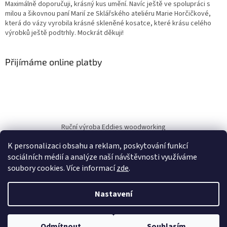
Maximálně doporučuji, krásný kus umění. Navíc ještě ve spolupráci s
milou a šikovnou paní Marií ze Sklářského ateliéru Marie Horčičkové,
která do vázy vyrobila krásné skleněné kosatce, které krásu celého
výrobků ještě podtrhly. Mockrát děkuji!
Přijímáme online platby
Ruční výroba Eddies woodworking
K personalizaci obsahu a reklam, poskytování funkcí
sociálních médií a analýze naší návštěvnosti využíváme
soubory cookies. Více informací
zde
.
Vytvořil Shoptet
Nastavil tým EshopyUmíme.cz
Nastavení
Copyright 2026
Eddies-Woodworking.cz
. Všechna práva
Odmítnout
Souhlasím
vyhrazena.
Upravit nastavení cookies