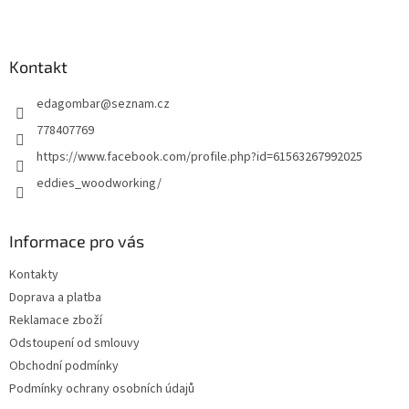
Z
á
p
a
Kontakt
t
edagombar
@
seznam.cz
í
778407769
https://www.facebook.com/profile.php?id=61563267992025
eddies_woodworking/
Informace pro vás
Kontakty
Doprava a platba
Reklamace zboží
Odstoupení od smlouvy
Obchodní podmínky
Podmínky ochrany osobních údajů