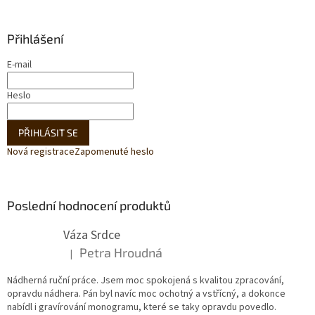
Přihlášení
E-mail
Heslo
PŘIHLÁSIT SE
Nová registrace
Zapomenuté heslo
Poslední hodnocení produktů
Váza Srdce
Petra Hroudná
|
Hodnocení produktu je 5 z 5 hvězdiček.
Nádherná ruční práce. Jsem moc spokojená s kvalitou zpracování,
opravdu nádhera. Pán byl navíc moc ochotný a vstřícný, a dokonce
nabídl i gravírování monogramu, které se taky opravdu povedlo.