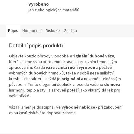
Vyrobeno
jen z ekologických materiálů
Popis
Hodnocení
Diskuze
Značka
Detailní popis produktu
Objevte kouzlo přírody v podobě
originální dubové vázy
,
která zaujme svou přirozenou krásou i precizním řemeslným
zpracováním. Každá
váza
vzniká
ruční výrobou
z pečlivě
vybraných
dubových
hranolků, takže v sobě nese unikátní
kresbu i charakter – každá je
originální
a nezaměnitelná svým
půvabem. Tento elegantní doplněk vnese do vašeho
domova
harmonii, teplo a styl, a zároveň potěší jako vkusný
dárek
pro
vaše blízké.
Váza Plamen je dostupná i ve
výhodné nabídce
- při zakoupení
dvou kusů získáváte dopravu zdarma.