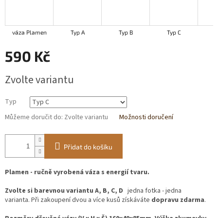
váza Plamen
Typ A
Typ B
Typ C
T
590 Kč
Měrná
Zvolte variantu
cena:
Typ
Můžeme doručit do:
Zvolte variantu
Možnosti doručení
Přidat do košíku
Plamen - ručně vyrobená váza s energií tvaru.
Zvolte si barevnou variantu A, B, C, D
jedna fotka - jedna
varianta. Při zakoupení dvou a více kusů získáváte
dopravu zdarma
.