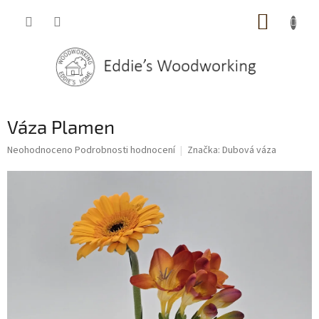
Přejít
NÁKUP
na
obsah
KOŠÍK
Váza Plamen
Průměrné
Neohodnoceno
Podrobnosti hodnocení
Značka:
Dubová váza
hodnocení
produktu
je
0,0
z
5
hvězdiček.