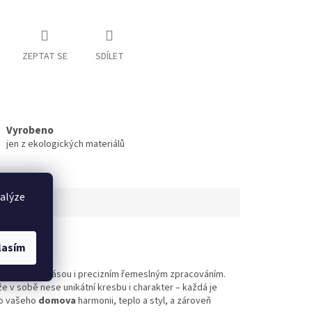
ZEPTAT SE
SDÍLET
Vyrobeno
jen z ekologických materiálů
nalýze
lasím
přirozenou krásou i precizním řemeslným zpracováním.
e v sobě nese unikátní kresbu i charakter – každá je
o vašeho
domova
harmonii, teplo a styl, a zároveň