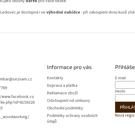
ší jako vkusný
dárek
pro vaše blízké.
 Ledovec je dostupná i ve
výhodné nabídce
- při zakoupení dvou kusů zís
Informace pro vás
Přihláše
Kontakty
E-mail
mbar
@
seznam.cz
Doprava a platba
7769
Heslo
Reklamace zboží
//www.facebook.co
Odstoupení od smlouvy
ile.php?id=6156326
PŘIHLÁS
25
Obchodní podmínky
Nová regis
Podmínky ochrany osobních
s_woodworking/
údajů