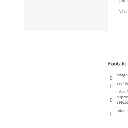
potě
Váza
Z
á
p
a
t
Kontakt
í
edago
77840
https:
m/prof
79920
eddie