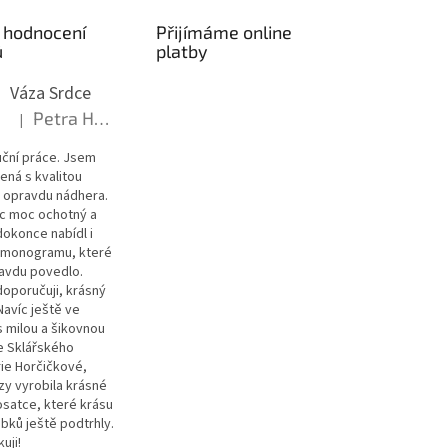
 hodnocení
Přijímáme online
ů
platby
Váza Srdce
Petra Hroudná
|
Hodnocení produktu je 5 z 5 hvězdiček.
uční práce. Jsem
ná s kvalitou
 opravdu nádhera.
íc moc ochotný a
dokonce nabídl i
í monogramu, které
ravdu povedlo.
oporučuji, krásný
Navíc ještě ve
s milou a šikovnou
ze Sklářského
rie Horčičkové,
zy vyrobila krásné
satce, které krásu
bků ještě podtrhly.
uji!