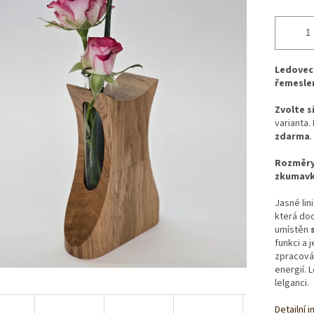
Ledovec 
řemesle
Zvolte s
varianta.
zdarma
.
Rozměry 
zkumavk
Jasné lin
která dod
umístěn
funkci a 
zpracován
energií. 
lelganci.
Detailní 