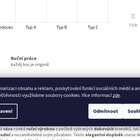
TISK
edovec
Typ A
Typ B
Typ C
Typ D
Ruční práce
každý kus je originál
nalizaci obsahu a reklam, poskytování funkcí sociálních médií a a
s
Hodnocení
Diskuze
Značka
vštěvnosti využíváme soubory cookies. Více informací
zde
.
avení
Odmítnout
Souh
ailní popis produktu
vte kouzlo přírody v podobě
originální dubové vázy
, která zaujme svou 
dá
váza
vzniká
ruční výrobou
z pečlivě vybraných
dubových
hranolků, takž
inální
a nezaměnitelná svým půvabem. Tento
elegantní doplněk
vnese d