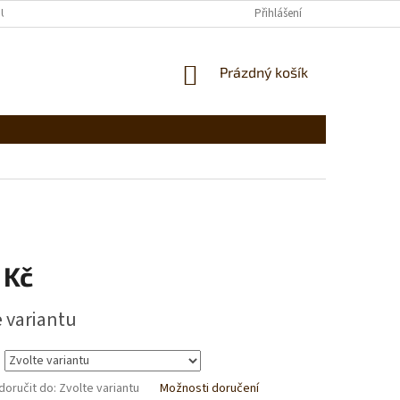
UPENÍ OD SMLOUVY
OBCHODNÍ PODMÍNKY
Přihlášení
PODMÍNKY OCHRANY OS
NÁKUPNÍ
Prázdný košík
KOŠÍK
 Kč
e variantu
oručit do:
Zvolte variantu
Možnosti doručení