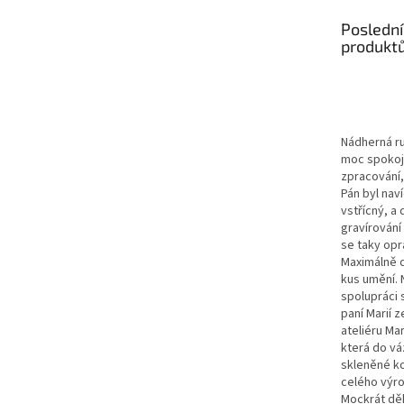
Poslední
produkt
Nádherná r
moc spokoje
zpracování,
Pán byl nav
vstřícný, a 
gravírován
se taky op
Maximálně d
kus umění. 
spolupráci 
paní Marií 
ateliéru Ma
která do vá
skleněné ko
celého výro
Mockrát děk