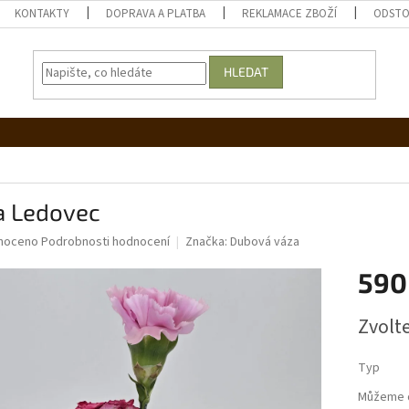
KONTAKTY
DOPRAVA A PLATBA
REKLAMACE ZBOŽÍ
ODSTO
HLEDAT
a Ledovec
né
noceno
Podrobnosti hodnocení
Značka:
Dubová váza
ní
590
u
Měrná
Zvolt
cena:
ek.
Typ
Můžeme d