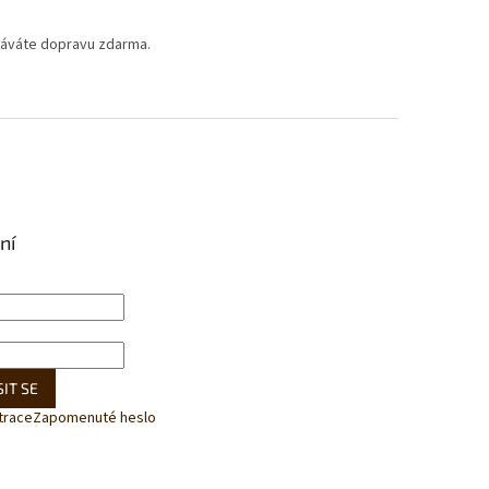
káváte dopravu zdarma.
ní
IT SE
trace
Zapomenuté heslo