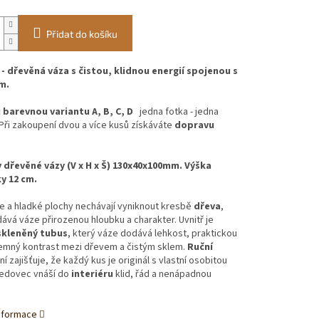
Přidat do košíku
- dřevěná váza s čistou, klidnou energií spojenou s
m.
i barevnou variantu A, B, C, D
jedna fotka - jedna
 Při zakoupení dvou a více kusů získáváte
dopravu
dřevěné vázy (V x H x Š) 130x40x100mm. Výška
y 12 cm.
ie a hladké plochy nechávají vyniknout kresbě
dřeva
,
ává váze přirozenou hloubku a charakter. Uvnitř je
skleněný tubus
, který váze dodává lehkost, praktickou
jemný kontrast mezi dřevem a čistým sklem.
Ruční
í zajišťuje, že každý kus je originál s vlastní osobitou
Ledovec vnáší do
interiéru
klid, řád a nenápadnou
informace