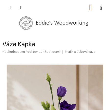
Přejít
NÁKUP
na
obsah
KOŠÍK
Váza Kapka
Průměrné
Neohodnoceno
Podrobnosti hodnocení
Značka:
Dubová váza
hodnocení
produktu
je
0,0
z
5
hvězdiček.