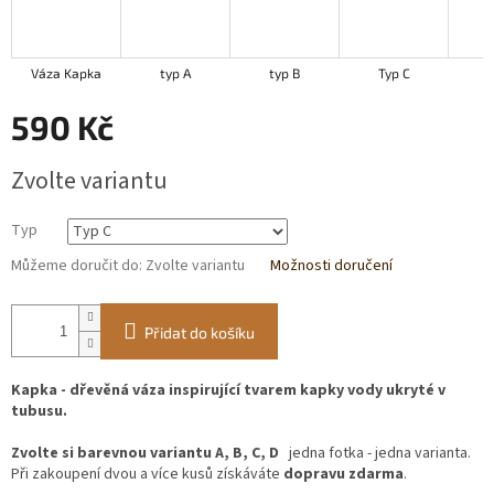
Váza Kapka
typ A
typ B
Typ C
t
590 Kč
Měrná
Zvolte variantu
cena:
Typ
Můžeme doručit do:
Zvolte variantu
Možnosti doručení
Přidat do košíku
Kapka - dřevěná váza inspirující tvarem kapky vody ukryté v
tubusu.
Zvolte si barevnou variantu A, B, C, D
jedna fotka - jedna varianta.
Při zakoupení dvou a více kusů získáváte
dopravu zdarma
.