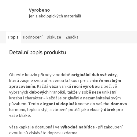
Vyrobeno
jen z ekologických materiálů
Popis
Hodnocení
Diskuze
Značka
Detailní popis produktu
Objevte kouzlo přírody v podobě
originální dubové vázy
,
která zaujme svou přirozenou krásou i precizním
řemeslným
zpracováním
. Každá
váza
vzniká
ruční výrobou
z pečlivě
vybraných
dubových
hranolků, takže v sobě nese unikátní
kresbu i charakter – každá je originální a nezaměnitelná svým
půvabem. Tento
elegantní doplněk
vnese do vašeho
domova
harmonii, teplo a styl, a zároveň potěší jako vkusný
dárek
pro
vaše blízké.
Váza kapka je dostupná i ve
výhodné nabídce
- při zakoupení
dvou kusů získáváte dopravu zdarma.