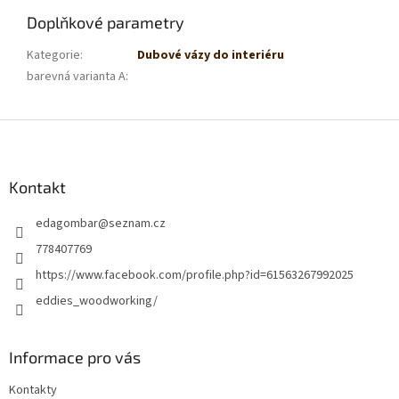
Doplňkové parametry
Kategorie
:
Dubové vázy do interiéru
barevná varianta A
:
Z
á
p
a
Kontakt
t
edagombar
@
seznam.cz
í
778407769
https://www.facebook.com/profile.php?id=61563267992025
eddies_woodworking/
Informace pro vás
Kontakty