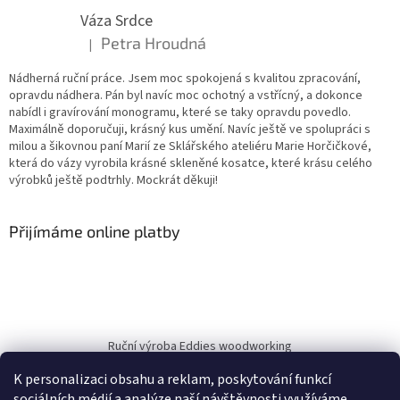
Váza Srdce
Petra Hroudná
|
Hodnocení produktu je 5 z 5 hvězdiček.
Nádherná ruční práce. Jsem moc spokojená s kvalitou zpracování,
opravdu nádhera. Pán byl navíc moc ochotný a vstřícný, a dokonce
nabídl i gravírování monogramu, které se taky opravdu povedlo.
Maximálně doporučuji, krásný kus umění. Navíc ještě ve spolupráci s
milou a šikovnou paní Marií ze Sklářského ateliéru Marie Horčičkové,
která do vázy vyrobila krásné skleněné kosatce, které krásu celého
výrobků ještě podtrhly. Mockrát děkuji!
Přijímáme online platby
Ruční výroba Eddies woodworking
K personalizaci obsahu a reklam, poskytování funkcí
sociálních médií a analýze naší návštěvnosti využíváme