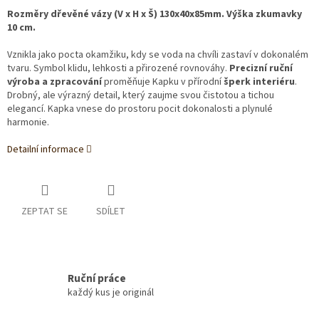
Rozměry dřevěné vázy (V x H x Š) 130x40x85mm. Výška zkumavky
10 cm.
Vznikla jako pocta okamžiku, kdy se voda na chvíli zastaví v dokonalém
tvaru. Symbol klidu, lehkosti a přirozené rovnováhy.
Precizní ruční
výroba a zpracování
proměňuje Kapku v přírodní
šperk interiéru
.
Drobný, ale výrazný detail, který zaujme svou čistotou a tichou
elegancí. Kapka vnese do prostoru pocit dokonalosti a plynulé
harmonie.
Detailní informace
ZEPTAT SE
SDÍLET
Ruční práce
každý kus je originál