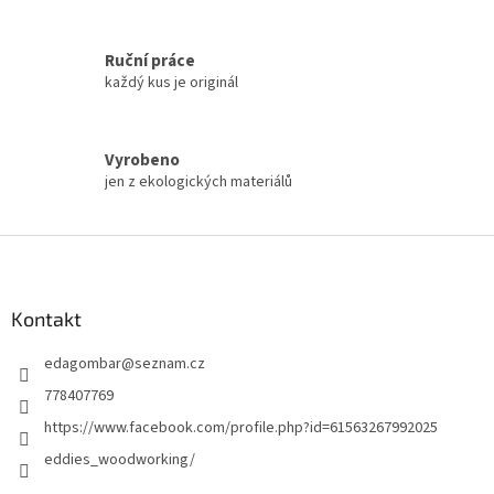
v
l
á
Ruční práce
d
každý kus je originál
a
c
í
Vyrobeno
p
jen z ekologických materiálů
r
v
k
Z
y
á
v
ý
p
p
a
Kontakt
i
t
s
edagombar
@
seznam.cz
í
u
778407769
https://www.facebook.com/profile.php?id=61563267992025
eddies_woodworking/