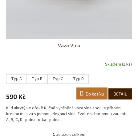
Váza Vlna
Skladem
(1 ks)
Typ A
Typ B
Typ C
Typ D
Do košíku
DETAIL
590 Kč
Klid ukrytý ve dřevě Ručně vyráběná váza Vlna spojuje přírodní
kresbu masivu s jemnou elegancí skla. Zvolte si barevnou variantu
A, B, C, D jedna fotka - jedna...
1
položek celkem
O