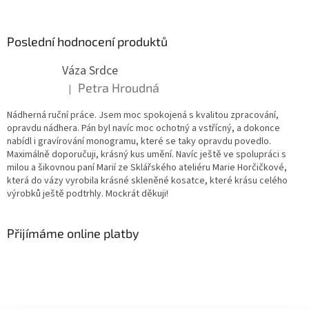
Poslední hodnocení produktů
Váza Srdce
Petra Hroudná
|
Hodnocení produktu je 5 z 5 hvězdiček.
Nádherná ruční práce. Jsem moc spokojená s kvalitou zpracování,
opravdu nádhera. Pán byl navíc moc ochotný a vstřícný, a dokonce
nabídl i gravírování monogramu, které se taky opravdu povedlo.
Maximálně doporučuji, krásný kus umění. Navíc ještě ve spolupráci s
milou a šikovnou paní Marií ze Sklářského ateliéru Marie Horčičkové,
která do vázy vyrobila krásné skleněné kosatce, které krásu celého
výrobků ještě podtrhly. Mockrát děkuji!
Přijímáme online platby